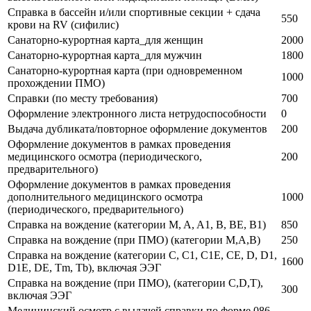
Справка в бассейн и/или спортивные секции + сдача
550
крови на RV (сифилис)
Санаторно-курортная карта_для женщин
2000
Санаторно-курортная карта_для мужчин
1800
Санаторно-курортная карта (при одновременном
1000
прохождении ПМО)
Справки (по месту требования)
700
Оформление электронного листа нетрудоспособности
0
Выдача дубликата/повторное оформление документов
200
Оформление документов в рамках проведения
медицинского осмотра (периодического,
200
предварительного)
Оформление документов в рамках проведения
дополнительного медицинского осмотра
1000
(периодического, предварительного)
Справка на вождение (категории M, A, A1, B, BE, B1)
850
Справка на вождение (при ПМО) (категории M,A,B)
250
Справка на вождение (категории С, С1, С1E, СE, D, D1,
1600
D1E, DE, Tm, Tb), включая ЭЭГ
Справка на вождение (при ПМО), (категории С,D,T),
300
включая ЭЭГ
Медицинский осмотр с выдачей справки по форме 086 -